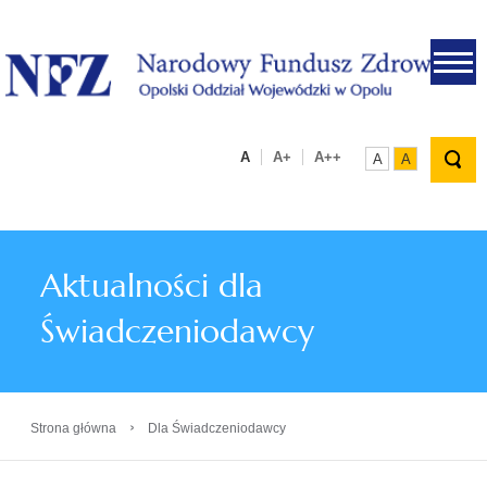
.
A
A+
A++
A
A
Aktualności dla
Świadczeniodawcy
›
Strona główna
Dla Świadczeniodawcy