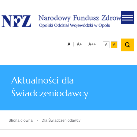
.
A
A+
A++
A
A
Aktualności dla
Świadczeniodawcy
›
Strona główna
Dla Świadczeniodawcy