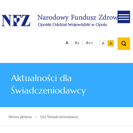
.
A
A+
A++
A
A
Aktualności dla
Świadczeniodawcy
›
Strona główna
Dla Świadczeniodawcy