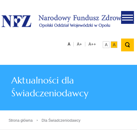
.
A
A+
A++
A
A
Aktualności dla
Świadczeniodawcy
›
Strona główna
Dla Świadczeniodawcy