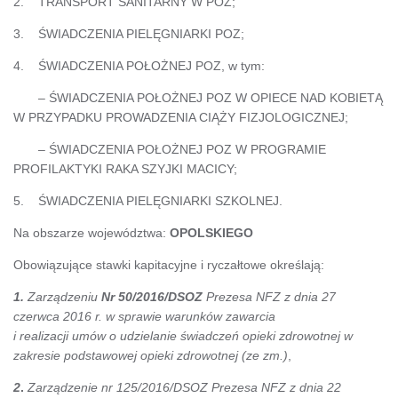
2. TRANSPORT SANITARNY W POZ;
3. ŚWIADCZENIA PIELĘGNIARKI POZ;
4. ŚWIADCZENIA POŁOŻNEJ POZ, w tym:
– ŚWIADCZENIA POŁOŻNEJ POZ W OPIECE NAD KOBIETĄ
W PRZYPADKU PROWADZENIA CIĄŻY FIZJOLOGICZNEJ;
– ŚWIADCZENIA POŁOŻNEJ POZ W PROGRAMIE
PROFILAKTYKI RAKA SZYJKI MACICY;
5. ŚWIADCZENIA PIELĘGNIARKI SZKOLNEJ.
Na obszarze województwa:
OPOLSKIEGO
Obowiązujące stawki kapitacyjne i ryczałtowe określają:
1.
Zarządzeniu
Nr 50/2016/DSOZ
Prezesa NFZ z dnia 27
czerwca 2016 r. w sprawie warunków zawarcia
i realizacji umów o udzielanie świadczeń opieki zdrowotnej w
zakresie podstawowej opieki zdrowotnej (ze zm.)
,
2
.
Zarządzenie nr 125/2016/DSOZ Prezesa NFZ z dnia 22