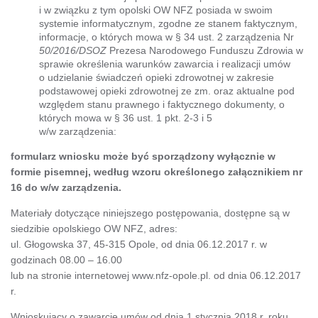
i w związku z tym opolski OW NFZ posiada w swoim
systemie informatycznym, zgodne ze stanem faktycznym,
informacje, o których mowa w § 34 ust. 2 zarządzenia Nr
50/2016/DSOZ
Prezesa Narodowego Funduszu Zdrowia w
sprawie określenia warunków zawarcia i realizacji umów
o udzielanie świadczeń opieki zdrowotnej w zakresie
podstawowej opieki zdrowotnej ze zm. oraz aktualne pod
względem stanu prawnego i faktycznego dokumenty, o
których mowa w § 36 ust. 1 pkt. 2-3 i 5
w/w zarządzenia:
formularz wniosku może być sporządzony wyłącznie w
formie pisemnej, według wzoru określonego załącznikiem nr
16 do w/w zarządzenia.
Materiały dotyczące niniejszego postępowania, dostępne są w
siedzibie opolskiego OW NFZ, adres:
ul. Głogowska 37, 45-315 Opole, od dnia 06.12.2017 r. w
godzinach 08.00 – 16.00
lub na stronie internetowej www.nfz-opole.pl. od dnia 06.12.2017
r.
Wnioskujący o zawarcie umów od dnia 1 stycznia 2018 r. roku