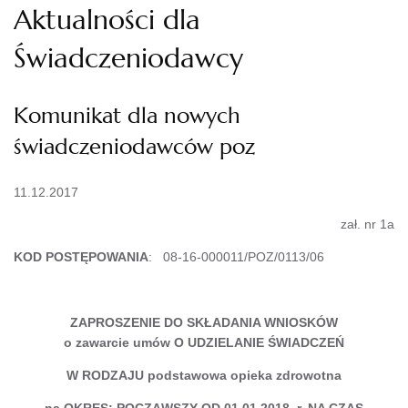
Aktualności dla
Świadczeniodawcy
Komunikat dla nowych
świadczeniodawców poz
11.12.2017
zał. nr 1a
KOD POSTĘPOWANIA
: 08-16-000011/POZ/0113/06
ZAPROSZENIE DO SKŁADANIA WNIOSKÓW
o zawarcie umów O UDZIELANIE ŚWIADCZEŃ
W RODZAJU podstawowa opieka zdrowotna
na OKRES: POCZĄWSZY OD 01.01.2018. r. NA CZAS