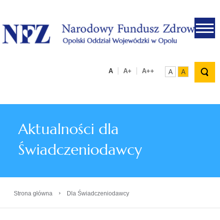
.
A
A+
A++
A
A
Aktualności dla
Świadczeniodawcy
›
Strona główna
Dla Świadczeniodawcy