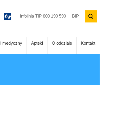
Infolinia TIP 800 190 590
BIP
l medyczny
Apteki
O oddziale
Kontakt