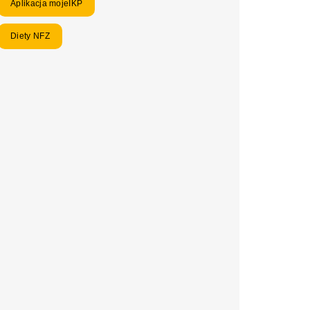
Aplikacja mojeIKP
Diety NFZ