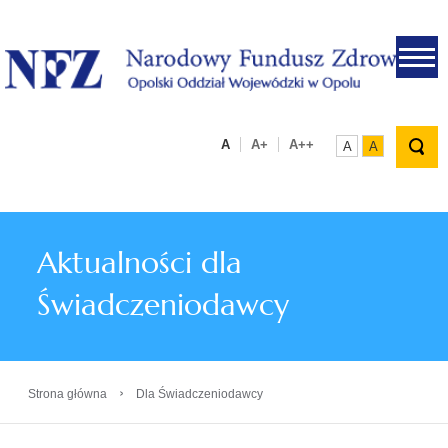
.
A
A+
A++
A
A
Aktualności dla
Świadczeniodawcy
›
Strona główna
Dla Świadczeniodawcy