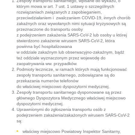
Zespoły transportu sanitarnego, wpisane do wykazu, o
którym mowa w art. 7 ust. 1 ustawy o szczególnych
rozwiązaniach związanych z zapobieganiem,
przeciwdziałaniem i zwalczaniem COVID-19, innych chorób
zakaźnych oraz wywołanych nimi sytuacji kryzysowych są
przeznaczone do transportu osoby
z podejrzeniem zakażenia SARS-CoV-2 lub osoby u której
stwierdzono zakażenie wirusem SARS-CoV-2, która
powinna być hospitalizowana
w oddziale zakaźnym lub obserwacyjno-zakaźnym, bądź
też oddziale wyznaczonym przez wojewodę do
zaopatrywania ww. przypadków.
Podmioty lecznicze, w ramach których mają funkcjonować
zespoły transportu sanitarnego, zobowiązane są do
przekazania numerów telefonów
do właściwej miejscowo dyspozytorni medycznej.
Zespoły transportu sanitarnego dysponowane są przez
głównego Dyspozytora Medycznego właściwej miejscowo
dyspozytorni medycznej.
Uprawnionymi do zgłoszenia transportu osób z
podejrzeniem zakażenia/zakażonych wirusem SARS-CoV-2
są:
właściwy miejscowo Powiatowy Inspektor Sanitarny,