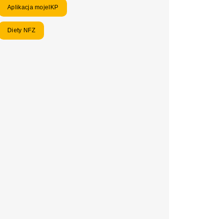
Aplikacja mojeIKP
Diety NFZ