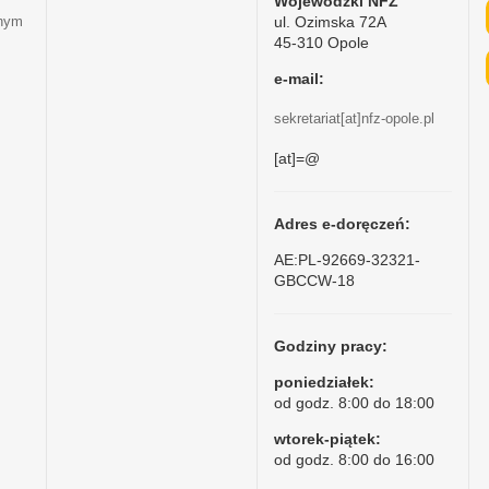
Wojewódzki NFZ
ul. Ozimska 72A
tnym
45-310 Opole
e-mail:
sekretariat[at]nfz-opole.pl
[at]=@
Adres e-doręczeń:
AE:PL-92669-32321-
GBCCW-18
Godziny pracy:
poniedziałek:
od godz. 8:00 do 18:00
wtorek-piątek:
od godz. 8:00 do 16:00