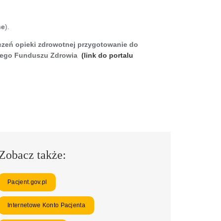
ne
).
czeń opieki zdrowotnej przygotowanie do
dowego Funduszu Zdrowia
(link do portalu
Zobacz także:
Pacjent.gov.pl
Internetowe Konto Pacjenta