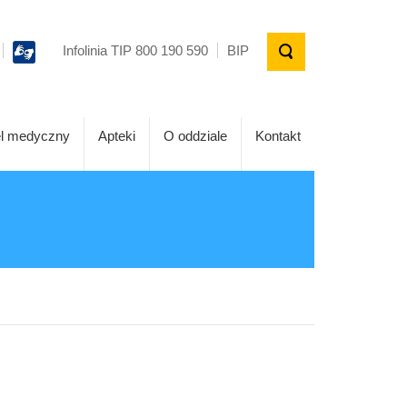
Infolinia TIP 800 190 590
BIP
l medyczny
Apteki
O oddziale
Kontakt