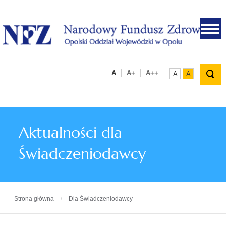
.
A
A+
A++
A
A
Aktualności dla
Świadczeniodawcy
›
Strona główna
Dla Świadczeniodawcy