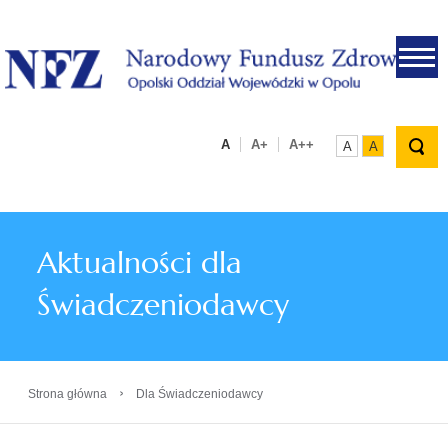
.
A
A+
A++
A
A
Aktualności dla
Świadczeniodawcy
›
Strona główna
Dla Świadczeniodawcy