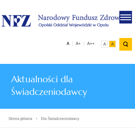
.
A
A+
A++
A
A
Aktualności dla
Świadczeniodawcy
›
Strona główna
Dla Świadczeniodawcy