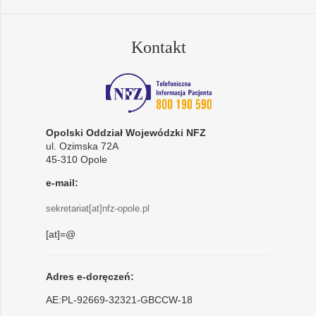
Kontakt
Opolski Oddział Wojewódzki NFZ
ul. Ozimska 72A
45-310 Opole
e-mail:
sekretariat[at]nfz-opole.pl
[at]=@
Adres e-doręczeń:
AE:PL-92669-32321-GBCCW-18