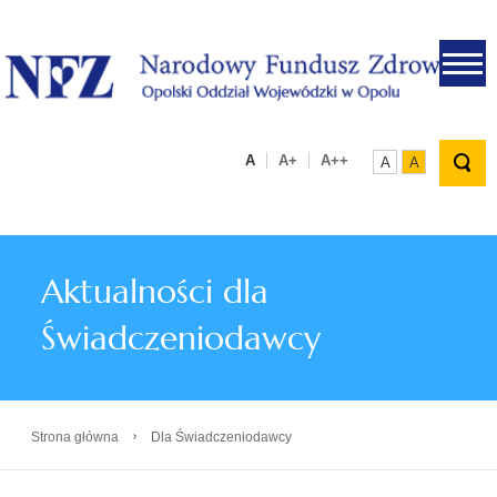
.
A
A+
A++
A
A
Aktualności dla
Świadczeniodawcy
›
Strona główna
Dla Świadczeniodawcy