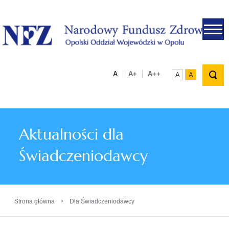
.
A
A+
A++
A
A
Aktualności dla
Świadczeniodawcy
›
Strona główna
Dla Świadczeniodawcy