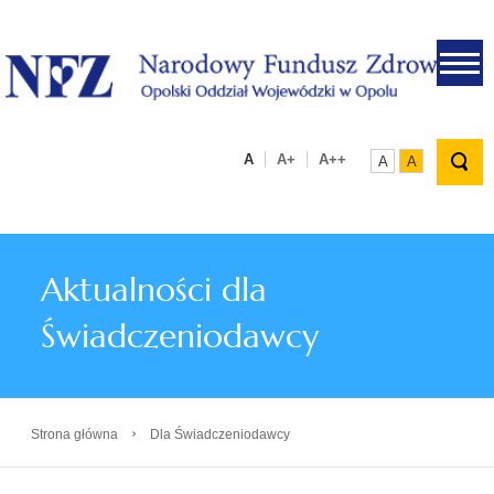
.
A
A+
A++
A
A
Aktualności dla
Świadczeniodawcy
›
Strona główna
Dla Świadczeniodawcy