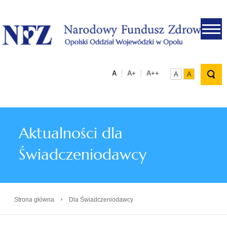
.
A
A+
A++
A
A
Aktualności dla
Świadczeniodawcy
›
Strona główna
Dla Świadczeniodawcy