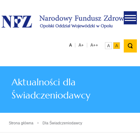
.
A
A+
A++
A
A
Aktualności dla
Świadczeniodawcy
›
Strona główna
Dla Świadczeniodawcy