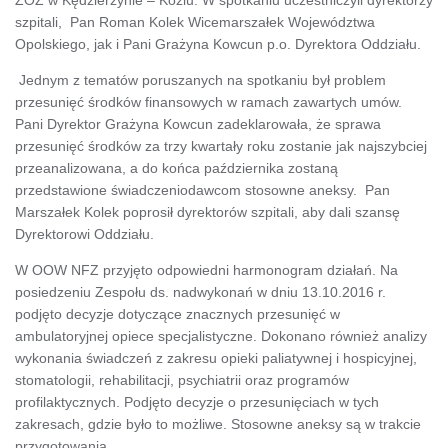
szpitali, Pan Roman Kolek Wicemarszałek Województwa
Opolskiego, jak i Pani Grażyna Kowcun p.o. Dyrektora Oddziału.
Jednym z tematów poruszanych na spotkaniu był problem
przesunięć środków finansowych w ramach zawartych umów.
Pani Dyrektor Grażyna Kowcun zadeklarowała, że sprawa
przesunięć środków za trzy kwartały roku zostanie jak najszybciej
przeanalizowana, a do końca października zostaną
przedstawione świadczeniodawcom stosowne aneksy. Pan
Marszałek Kolek poprosił dyrektorów szpitali, aby dali szansę
Dyrektorowi Oddziału.
W OOW NFZ przyjęto odpowiedni harmonogram działań. Na
posiedzeniu Zespołu ds. nadwykonań w dniu 13.10.2016 r.
podjęto decyzje dotyczące znacznych przesunięć w
ambulatoryjnej opiece specjalistyczne. Dokonano również analizy
wykonania świadczeń z zakresu opieki paliatywnej i hospicyjnej,
stomatologii, rehabilitacji, psychiatrii oraz programów
profilaktycznych. Podjęto decyzje o przesunięciach w tych
zakresach, gdzie było to możliwe. Stosowne aneksy są w trakcie
przygotowania.