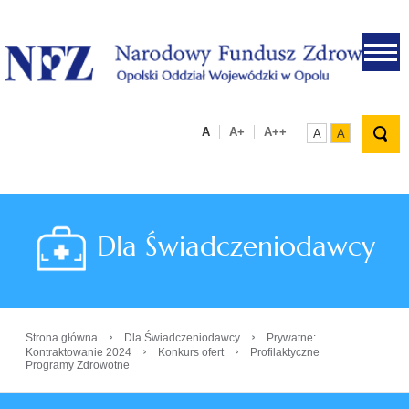
.
A
A+
A++
A
A
Dla Świadczeniodawcy
›
›
Strona główna
Dla Świadczeniodawcy
Prywatne:
›
›
Kontraktowanie 2024
Konkurs ofert
Profilaktyczne
Programy Zdrowotne