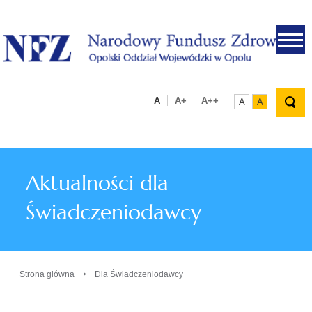
.
A
A+
A++
A
A
Aktualności dla
Świadczeniodawcy
›
Strona główna
Dla Świadczeniodawcy