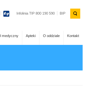
Infolinia TIP 800 190 590
BIP
l medyczny
Apteki
O oddziale
Kontakt