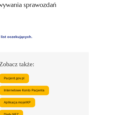
owywania sprawozdań
ist oczekujących.
Zobacz także:
Pacjent.gov.pl
Internetowe Konto Pacjenta
Aplikacja mojeIKP
Diety NFZ