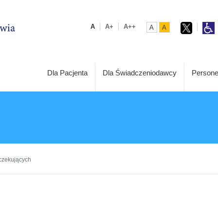
A
A+
A++
A
A
Dla Pacjenta
Dla Świadczeniodawcy
Persone
czekujących