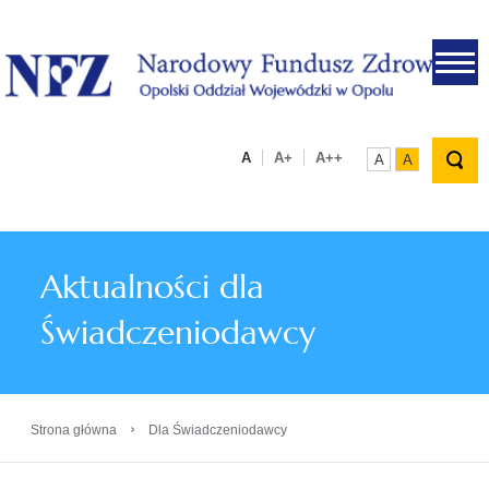
.
A
A+
A++
A
A
Aktualności dla
Świadczeniodawcy
›
Strona główna
Dla Świadczeniodawcy