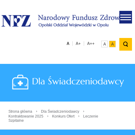
.
A
A+
A++
A
A
Dla Świadczeniodawcy
›
›
Strona główna
Dla Świadczeniodawcy
›
›
Kontraktowanie 2025
Konkurs Ofert
Leczenie
Szpitalne