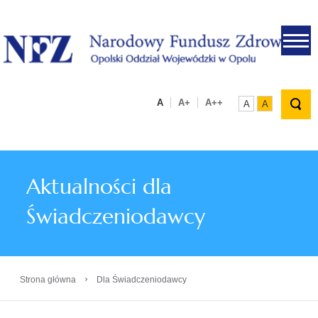
.
A
A+
A++
A
A
Aktualności dla
Świadczeniodawcy
›
Strona główna
Dla Świadczeniodawcy