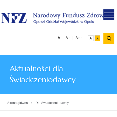
.
A
A+
A++
A
A
Aktualności dla
Świadczeniodawcy
›
Strona główna
Dla Świadczeniodawcy