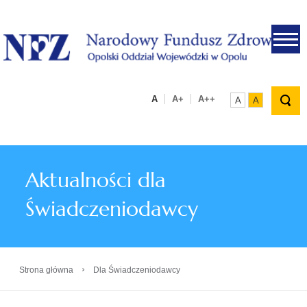
.
A
A+
A++
A
A
Aktualności dla
Świadczeniodawcy
›
Strona główna
Dla Świadczeniodawcy