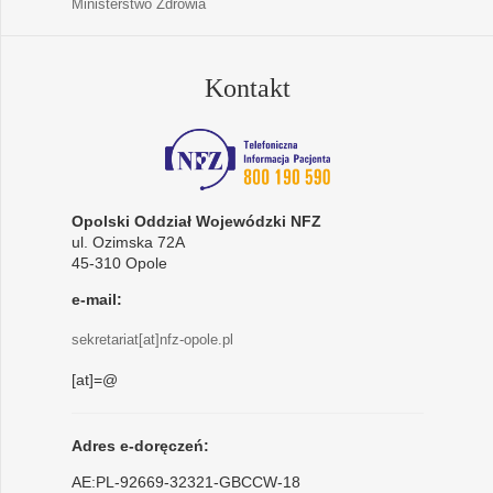
Ministerstwo Zdrowia
Kontakt
Opolski Oddział Wojewódzki NFZ
ul. Ozimska 72A
45-310 Opole
e-mail:
sekretariat[at]nfz-opole.pl
[at]=@
Adres e-doręczeń:
AE:PL-92669-32321-GBCCW-18