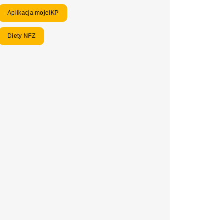
Aplikacja mojeIKP
Diety NFZ