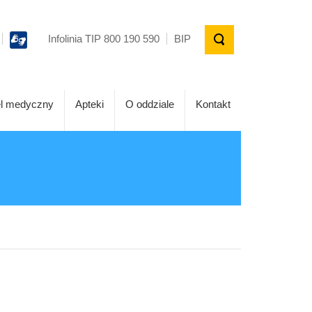
Infolinia TIP 800 190 590
BIP
l medyczny
Apteki
O oddziale
Kontakt