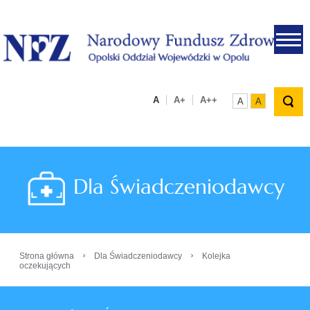
.
A
A+
A++
A
A
Dla Świadczeniodawcy
›
›
Strona główna
Dla Świadczeniodawcy
Kolejka
oczekujących