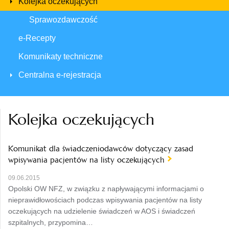
Kolejka oczekujących
Sprawozdawczość
e-Recepty
Komunikaty techniczne
Centralna e-rejestracja
Kolejka oczekujących
Komunikat dla świadczeniodawców dotyczący zasad
wpisywania pacjentów na listy oczekujących
09.06.2015
Opolski OW NFZ, w związku z napływającymi informacjami o
nieprawidłowościach podczas wpisywania pacjentów na listy
oczekujących na udzielenie świadczeń w AOS i świadczeń
szpitalnych, przypomina…