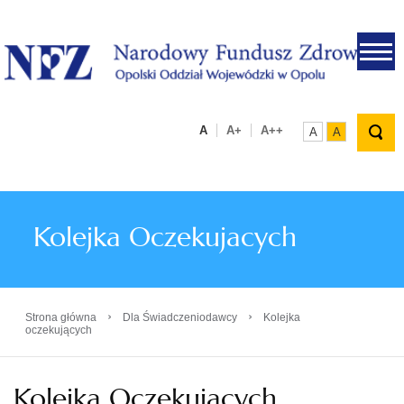
.
A
A+
A++
A
A
Kolejka Oczekujacych
›
›
Strona główna
Dla Świadczeniodawcy
Kolejka
oczekujących
Kolejka Oczekujacych