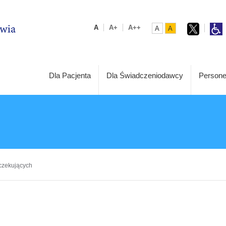
A
A+
A++
A
A
Dla Pacjenta
Dla Świadczeniodawcy
Persone
czekujących