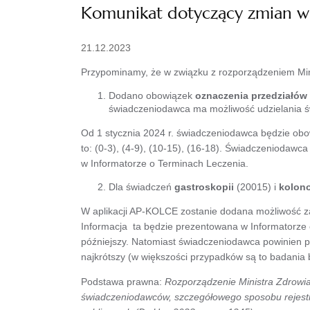
Komunikat dotyczący zmian w 
21.12.2023
Przypominamy, że w związku z rozporządzeniem Mini
Dodano obowiązek
oznaczenia przedziałó
świadczeniodawca ma możliwość udzielania ś
Od 1 stycznia 2024 r. świadczeniodawca będzie obo
to: (0-3), (4-9), (10-15), (16-18). Świadczeniodaw
w Informatorze o Terminach Leczenia.
Dla świadczeń
gastroskopii
(20015) i
kolono
W aplikacji AP-KOLCE zostanie dodana możliwość za
Informacja ta będzie prezentowana w Informatorze 
późniejszy. Natomiast świadczeniodawca powinien p
najkrótszy (w większości przypadków są to badania 
Podstawa prawna:
Rozporządzenie Ministra Zdrowia
świadczeniodawców, szczegółowego sposobu
rejes