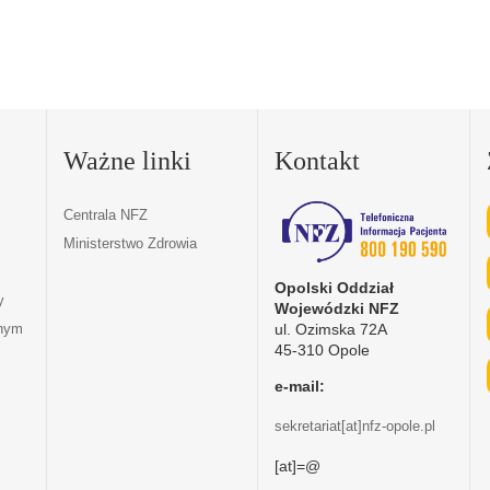
Ważne linki
Kontakt
Centrala NFZ
Ministerstwo Zdrowia
Opolski Oddział
y
Wojewódzki NFZ
ul. Ozimska 72A
tnym
45-310 Opole
e-mail:
sekretariat[at]nfz-opole.pl
[at]=@