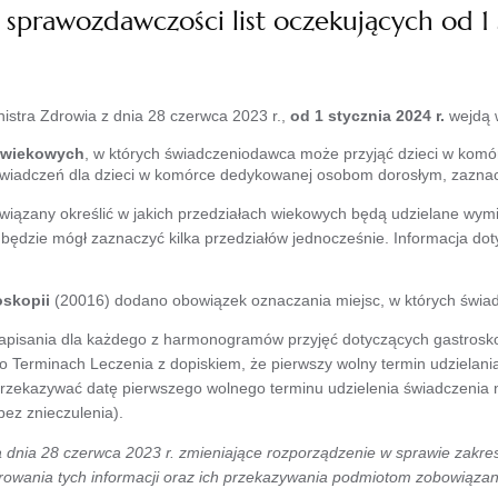
sprawozdawczości list oczekujących od 1 
stra Zdrowia z dnia 28 czerwca 2023 r.,
od 1 stycznia 2024 r.
wejdą w
w wiekowych
, w których świadczeniodawca może przyjąć dzieci w komó
wiadczeń dla dzieci w komórce dedykowanej osobom dorosłym, zaznacz
wiązany określić w jakich przedziałach wiekowych będą udzielane wym
ca będzie mógł zaznaczyć kilka przedziałów jednocześnie. Informacja 
skopii
(20016) dodano obowiązek oznaczania miejsc, w których świa
pisania dla każdego z harmonogramów przyjęć dotyczących gastroskopi
o Terminach Leczenia z dopiskiem, że pierwszy wolny termin udzielan
rzekazywać datę pierwszego wolnego terminu udzielenia świadczenia n
bez znieczulenia).
 dnia 28 czerwca 2023 r. zmieniające rozporządzenie w sprawie zakre
trowania tych informacji oraz ich przekazywania podmiotom zobowiąz