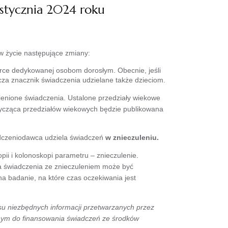
stycznia 2024 roku
 życie następujące zmiany:
rce dedykowanej osobom dorosłym. Obecnie, jeśli
a znacznik świadczenia udzielane także dzieciom.
ienione świadczenia. Ustalone przedziały wiekowe
dotycząca przedziałów wiekowych będzie publikowana
dczeniodawca udziela świadczeń
w znieczuleniu.
i i kolonoskopi parametru – znieczulenie.
ia świadczenia ze znieczuleniem może być
a badanie, na które czas oczekiwania jest
su niezbędnych informacji przetwarzanych przez
anym do finansowania świadczeń ze środków