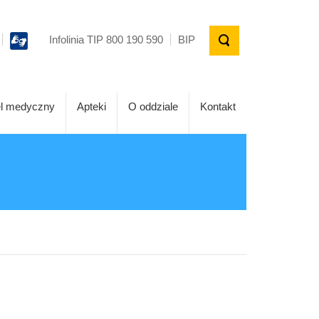
Infolinia TIP 800 190 590
BIP
l medyczny
Apteki
O oddziale
Kontakt