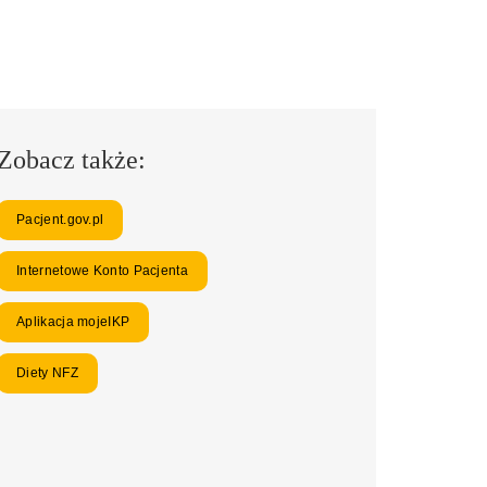
Zobacz także:
Pacjent.gov.pl
Internetowe Konto Pacjenta
Aplikacja mojeIKP
Diety NFZ