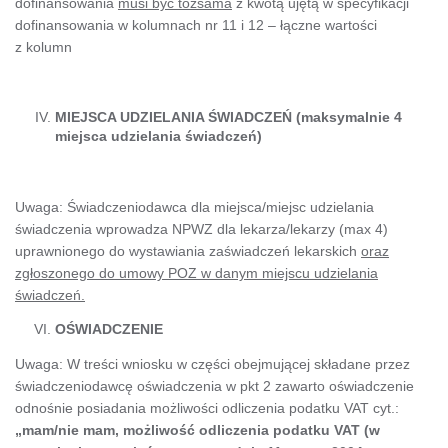
dofinansowania
musi być tożsama
z kwotą ujętą w specyfikacji
dofinansowania w kolumnach nr 11 i 12 – łączne wartości
z kolumn
MIEJSCA UDZIELANIA ŚWIADCZEŃ (maksymalnie 4
miejsca udzielania świadczeń)
Uwaga: Świadczeniodawca dla miejsca/miejsc udzielania
świadczenia wprowadza NPWZ dla lekarza/lekarzy (max 4)
uprawnionego do wystawiania zaświadczeń lekarskich
oraz
zgłoszonego do umowy POZ w danym miejscu udzielania
świadczeń.
OŚWIADCZENIE
Uwaga: W treści wniosku w części obejmującej składane przez
świadczeniodawcę oświadczenia w pkt 2 zawarto oświadczenie
odnośnie posiadania możliwości odliczenia podatku VAT cyt.:
„mam/nie mam, możliwość odliczenia podatku VAT (w