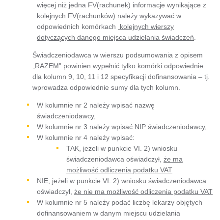
więcej niż jedna FV(rachunek) informacje wynikające z
kolejnych FV(rachunków) należy wykazywać w
odpowiednich komórkach
kolejnych wierszy
dotyczących danego miejsca udzielania świadczeń
.
Świadczeniodawca w wierszu podsumowania z opisem
„RAZEM” powinien wypełnić tylko komórki odpowiednie
dla kolumn 9, 10, 11 i 12 specyfikacji dofinansowania – tj.
wprowadza odpowiednie sumy dla tych kolumn.
W kolumnie nr 2 należy wpisać nazwę
świadczeniodawcy,
W kolumnie nr 3 należy wpisać NIP świadczeniodawcy,
W kolumnie nr 4 należy wpisać:
TAK, jeżeli w punkcie VI. 2) wniosku
świadczeniodawca oświadczył,
że ma
możliwość odliczenia podatku VAT
NIE, jeżeli w punkcie VI. 2) wniosku świadczeniodawca
oświadczył,
że nie ma możliwość odliczenia podatku VAT
W kolumnie nr 5 należy podać liczbę lekarzy objętych
dofinansowaniem w danym miejscu udzielania