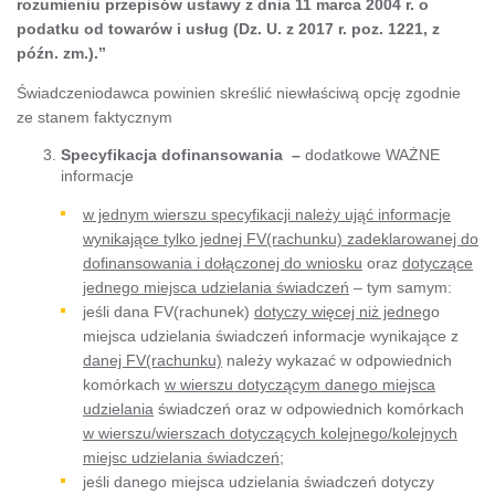
rozumieniu przepisów ustawy z dnia 11 marca 2004 r. o
podatku od towarów i usług (Dz. U. z 2017 r. poz. 1221, z
późn. zm.).”
Świadczeniodawca powinien skreślić niewłaściwą opcję zgodnie
ze stanem faktycznym
Specyfikacja dofinansowania –
dodatkowe WAŻNE
informacje
w jednym wierszu specyfikacji należy ująć informacje
wynikające tylko jednej FV(rachunku) zadeklarowanej do
dofinansowania i dołączonej do wniosku
oraz
dotyczące
jednego miejsca udzielania świadczeń
– tym samym:
jeśli dana FV(rachunek)
dotyczy więcej niż jedneg
o
miejsca udzielania świadczeń informacje wynikające z
danej FV(rachunku)
należy wykazać w odpowiednich
komórkach
w wierszu dotyczącym danego miejsca
udzielania
świadczeń oraz w odpowiednich komórkach
w wierszu/wierszach dotyczących kolejnego/kolejnych
miejsc udzielania świadczeń
;
jeśli danego miejsca udzielania świadczeń dotyczy