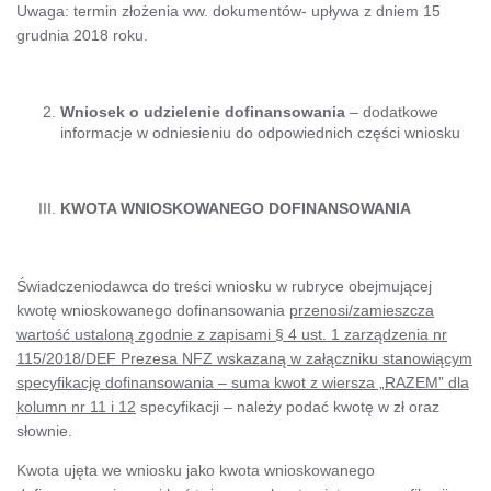
Uwaga: termin złożenia ww. dokumentów- upływa z dniem 15
grudnia 2018 roku.
Wniosek o udzielenie dofinansowania
– dodatkowe
informacje w odniesieniu do odpowiednich części wniosku
KWOTA WNIOSKOWANEGO DOFINANSOWANIA
Świadczeniodawca do treści wniosku w rubryce obejmującej
kwotę wnioskowanego dofinansowania
przenosi/zamieszcza
wartość ustaloną zgodnie z zapisami § 4 ust. 1 zarządzenia nr
115/2018/DEF Prezesa NFZ wskazaną w załączniku stanowiącym
specyfikację dofinansowania – suma kwot z wiersza „RAZEM” dla
kolumn nr 11 i 12
specyfikacji – należy podać kwotę w zł oraz
słownie.
Kwota ujęta we wniosku jako kwota wnioskowanego