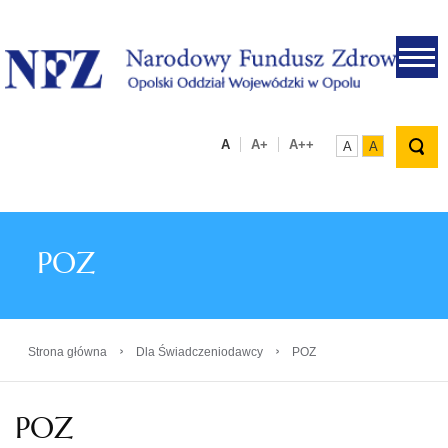
.
A
A+
A++
A
A
POZ
›
›
Strona główna
Dla Świadczeniodawcy
POZ
POZ