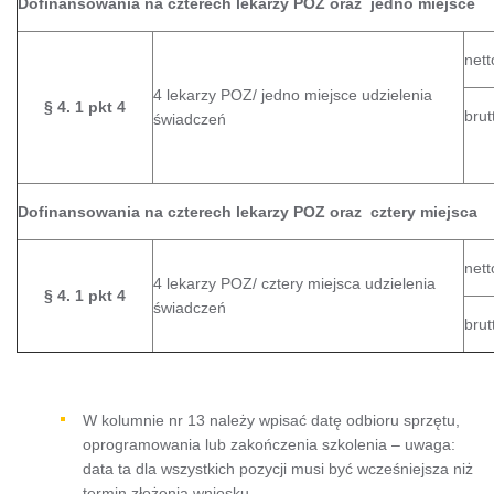
Dofinansowania na czterech lekarzy POZ oraz jedno miejsce
nett
4 lekarzy POZ/ jedno miejsce udzielenia
§ 4. 1 pkt 4
brut
świadczeń
Dofinansowania na czterech lekarzy POZ oraz cztery miejsca
nett
4 lekarzy POZ/ cztery miejsca udzielenia
§ 4. 1 pkt 4
świadczeń
brut
W kolumnie nr 13 należy wpisać datę odbioru sprzętu,
oprogramowania lub zakończenia szkolenia – uwaga:
data ta dla wszystkich pozycji musi być wcześniejsza niż
termin złożenia wniosku