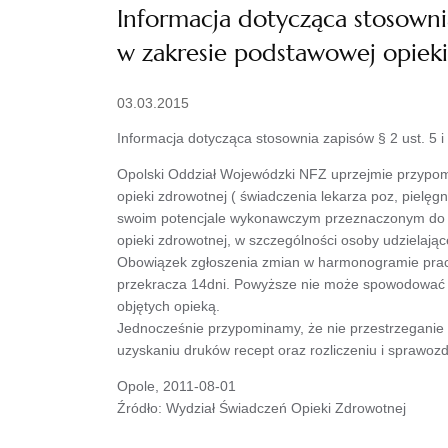
Informacja dotycząca stosowni
w zakresie podstawowej opieki
03.03.2015
Informacja dotycząca stosownia zapisów § 2 ust. 5
Opolski Oddział Wojewódzki NFZ uprzejmie przypom
opieki zdrowotnej ( świadczenia lekarza poz, pielęg
swoim potencjale wykonawczym przeznaczonym do re
opieki zdrowotnej, w szczególności osoby udzielają
Obowiązek zgłoszenia zmian w harmonogramie pracy l
przekracza 14dni. Powyższe nie może spowodować pr
objętych opieką.
Jednocześnie przypominamy, że nie przestrzeganie 
uzyskaniu druków recept oraz rozliczeniu i sprawo
Opole, 2011-08-01
Źródło: Wydział Świadczeń Opieki Zdrowotnej