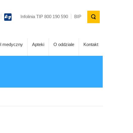
Infolinia TIP 800 190 590
BIP
l medyczny
Apteki
O oddziale
Kontakt