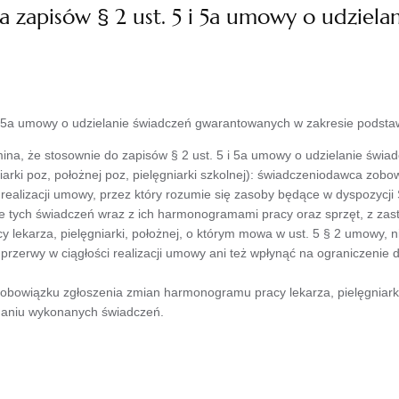
a zapisów § 2 ust. 5 i 5a umowy o udzie
 i 5a umowy o udzielanie świadczeń gwarantowanych w zakresie podsta
ina, że stosownie do zapisów § 2 ust. 5 i 5a umowy o udzielanie świ
niarki poz, położnej poz, pielęgniarki szkolnej): świadczeniodawca zob
alizacji umowy, przez który rozumie się zasoby będące w dyspozycj
ce tych świadczeń wraz z ich harmonogramami pracy oraz sprzęt, z za
ekarza, pielęgniarki, położnej, o którym mowa w ust. 5 § 2 umowy, ni
zerwy w ciągłości realizacji umowy ani też wpłynąć na ograniczenie 
obowiązku zgłoszenia zmian harmonogramu pracy lekarza, pielęgniarki
zdaniu wykonanych świadczeń.