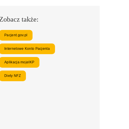
Zobacz także:
Pacjent.gov.pl
Internetowe Konto Pacjenta
Aplikacja mojeIKP
Diety NFZ