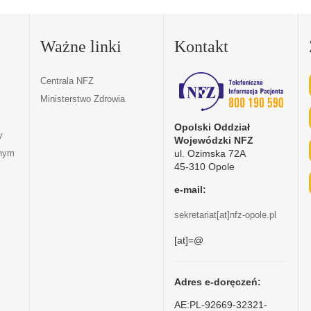
Ważne linki
Kontakt
Centrala NFZ
Ministerstwo Zdrowia
Opolski Oddział
y
Wojewódzki NFZ
ul. Ozimska 72A
tnym
45-310 Opole
e-mail:
sekretariat[at]nfz-opole.pl
[at]=@
Adres e-doręczeń:
AE:PL-92669-32321-