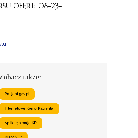
U OFERT: 08-23-
/01
Zobacz także:
Pacjent.gov.pl
Internetowe Konto Pacjenta
Aplikacja mojeIKP
Diety NFZ