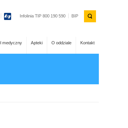
Infolinia TIP 800 190 590
BIP
l medyczny
Apteki
O oddziale
Kontakt