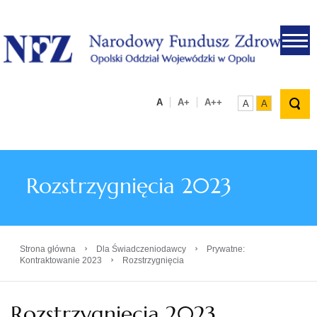
.
A
A+
A++
A
A
Rozstrzygnięcia 2023
›
›
Strona główna
Dla Świadczeniodawcy
Prywatne:
›
Kontraktowanie 2023
Rozstrzygnięcia
Rozstrzygnięcia 2023