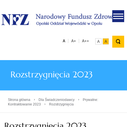
.
A
A+
A++
A
A
Rozstrzygnięcia 2023
›
›
Strona główna
Dla Świadczeniodawcy
Prywatne:
›
Kontraktowanie 2023
Rozstrzygnięcia
Rozstrzygnięcia 2023