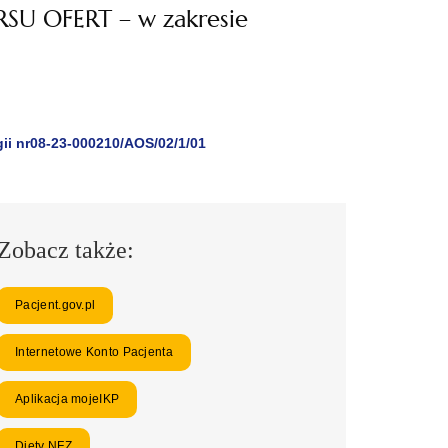
 OFERT – w zakresie
nr08-23-000210/AOS/02/1/01
Zobacz także:
Pacjent.gov.pl
Internetowe Konto Pacjenta
Aplikacja mojeIKP
Diety NFZ