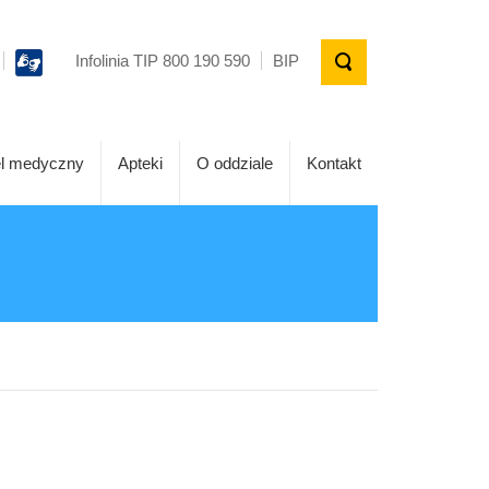
Infolinia TIP 800 190 590
BIP
l medyczny
Apteki
O oddziale
Kontakt