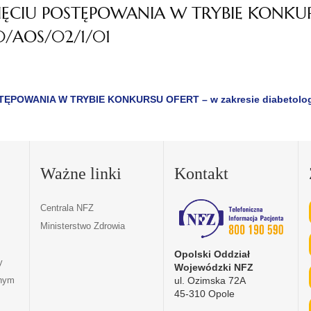
CIU POSTĘPOWANIA W TRYBIE KONKURSU
0/AOS/02/1/01
OWANIA W TRYBIE KONKURSU OFERT – w zakresie diabetologii 
Ważne linki
Kontakt
Centrala NFZ
Ministerstwo Zdrowia
Opolski Oddział
y
Wojewódzki NFZ
ul. Ozimska 72A
tnym
45-310 Opole