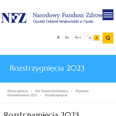
.
A
A+
A++
A
A
Rozstrzygnięcia 2023
›
›
Strona główna
Dla Świadczeniodawcy
Prywatne:
›
Kontraktowanie 2023
Rozstrzygnięcia
Rozstrzygnięcia 2023