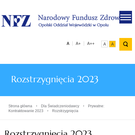
.
A
A+
A++
A
A
Rozstrzygnięcia 2023
›
›
Strona główna
Dla Świadczeniodawcy
Prywatne:
›
Kontraktowanie 2023
Rozstrzygnięcia
Rozstrzygnięcia 2023