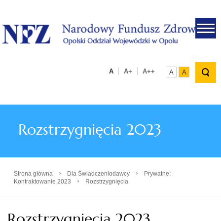
.
A
A+
A++
A
A
Rozstrzygnięcia 2023
›
›
Strona główna
Dla Świadczeniodawcy
Prywatne:
›
Kontraktowanie 2023
Rozstrzygnięcia
Rozstrzygnięcia 2023