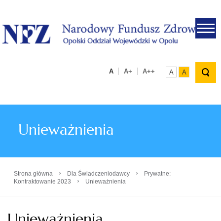
.
A
A+
A++
A
A
Unieważnienia
›
›
Strona główna
Dla Świadczeniodawcy
Prywatne:
›
Kontraktowanie 2023
Unieważnienia
Unieważnienia