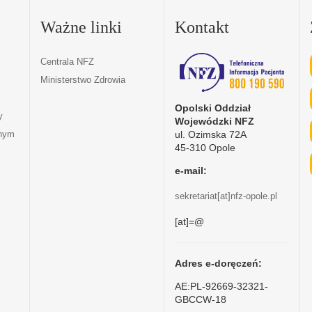
Ważne linki
Kontakt
Centrala NFZ
Ministerstwo Zdrowia
Opolski Oddział
y
Wojewódzki NFZ
ul. Ozimska 72A
tnym
45-310 Opole
e-mail:
sekretariat[at]nfz-opole.pl
[at]=@
Adres e-doręczeń:
AE:PL-92669-32321-
GBCCW-18