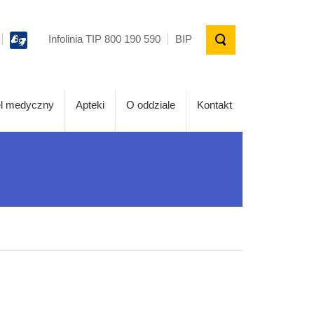
Infolinia TIP 800 190 590
BIP
l medyczny
Apteki
O oddziale
Kontakt