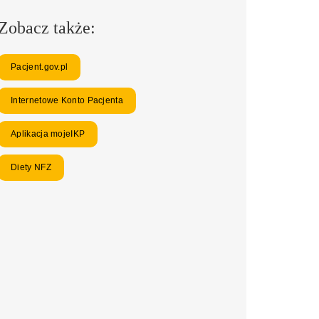
Zobacz także:
Pacjent.gov.pl
Internetowe Konto Pacjenta
Aplikacja mojeIKP
Diety NFZ